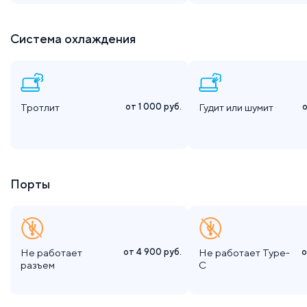
Система охлаждения
Тротлит
от 1 000
руб.
Гудит или шумит
Порты
Не работает
от 4 900
руб.
Не работает Type-
о
разъем
C