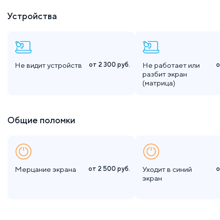
Устройства
Не видит устройств
от 2 300
руб.
Не работает или
о
разбит экран
(матрица)
Общие поломки
Мерцание экрана
от 2 500
руб.
Уходит в синий
о
экран