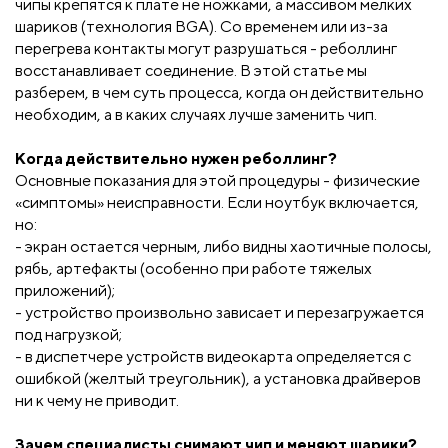
чипы крепятся к плате не ножками, а массивом мелких
шариков (технология BGA). Со временем или из-за
перегрева контакты могут разрушаться - реболлинг
восстанавливает соединение. В этой статье мы
разберем, в чем суть процесса, когда он действительно
необходим, а в каких случаях лучше заменить чип.
Когда действительно нужен реболлинг?
Основные показания для этой процедуры - физические
«симптомы» неисправности. Если ноутбук включается,
но:
- экран остается черным, либо видны хаотичные полосы,
рябь, артефакты (особенно при работе тяжелых
приложений);
- устройство произвольно зависает и перезагружается
под нагрузкой;
- в диспетчере устройств видеокарта определяется с
ошибкой (желтый треугольник), а установка драйверов
ни к чему не приводит.
Зачем специалисты снимают чип и меняют шарики?